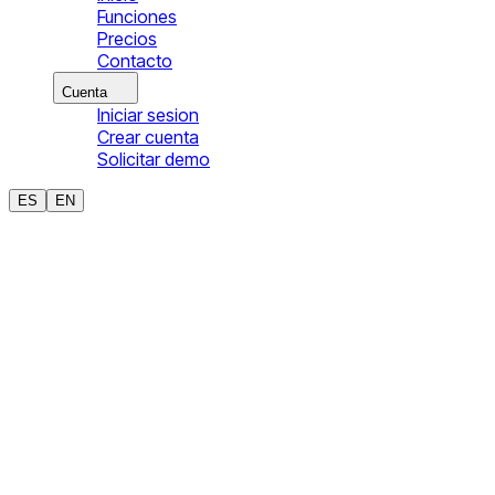
Funciones
Precios
Contacto
Cuenta
Iniciar sesion
Crear cuenta
Solicitar demo
ES
EN
Republica Dominicana
Software de transporte y logistica
para operaciones dominicanas
Heimdalr ayuda a equipos logisticos locales a ejecutar
despacho, rutas, tracking en tiempo real y prueba de entrega
con control operativo desde una sola plataforma.
Contexto regulatorio y operativo