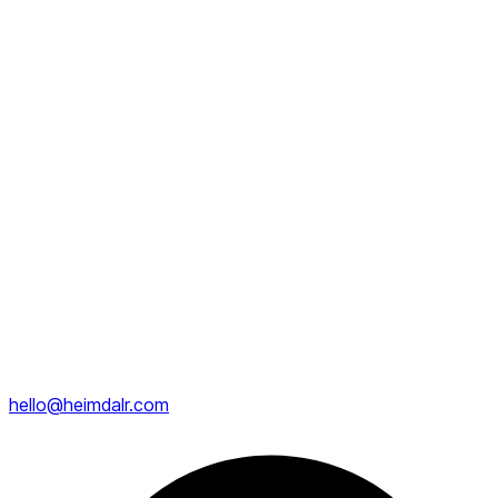
Resultados operativos
•
Despacho mas rapido con reglas claras de
priorizacion.
•
Seguimiento de excepciones en tiempo real.
•
Mejor coordinacion entre operaciones y atencion al
cliente.
Cobertura
:
Republica Dominicana y LATAM
Contacto comercial
:
hello@heimdalr.com